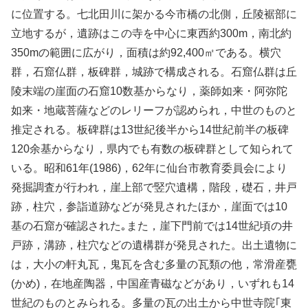
に位置する。七北田川に架かる今市橋の北側，丘陵裾部に
立地するが，遺跡はこの寺を中心に東西約300m，南北約
350mの範囲に広がり，面積は約92,400㎡である。横穴
群，石窟仏群，板碑群，城跡で構成される。石窟仏群は丘
陵末端の崖面の石窟10数基からなり，薬師如来・阿弥陀
如来・地蔵菩薩などのレリーフが認められ，中世のものと
推定される。板碑群は13世紀後半から14世紀前半の板碑
120余基からなり，県内でも有数の板碑群として知られて
いる。昭和61年(1986)，62年に仙台市教育委員会により
発掘調査が行われ，崖上部で竪穴遺構，階段，礎石，井戸
跡，柱穴，参詣道跡などが発見されたほか，崖面では10
基の石窟が確認された｡また，崖下門前では14世紀頃の井
戸跡，溝跡，柱穴などの遺構群が発見された。出土遺物に
は，大小の軒丸瓦，鬼瓦を含む多量の瓦類の他，常滑産甕
(かめ)，在地産陶器，中国産青磁などがあり，いずれも14
世紀のものとみられる。多量の瓦の出土から中世寺院｢東