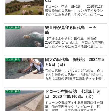
cat
ドローン 空撮 田代島 2020年11月
06日晩秋の田代島へ。マンガアイルラン
ドの下にある通称「学校の浜」にて一時
間、素潜り。このシーズンに浅場に寄っ
てきている婚姻色の黄金色に輝く、尺オ
ーバーのアイナメは不在。海水温は２
観音様が見守る田代島 三石
宮城県の観光
０℃以下、さすがに...
崎
【空撮＆水中撮影】田代島 三石崎
2020年10月14日旧北上川河口から東南約
17キロメートルに位置する田代島は、コ
バルトブルーの海に囲まれ、風光明媚な
自然を満喫できる島です。今日はここで
購入した『デジタルカメラ FX-
陽太の田代島 探検記 2024年5
宮城県の観光
XP120Y』で水中...
月5日（日）
春の田代島へ。5月5日こどもの日 孫ち
ゃんと恒例の田代島へ、混雑が予想され
る為に出航の1時間前に乗船チケット売り
場に着くと既に約100名が並んでいた！！
ドローン空撮日誌 七北田川河
宮城県の観光
口 2020 年05月08日（金）
ドローン空撮場所：七北田川河口仙台新
港、仙台亘理サイクリングロード、荒
浜、深沼 エリア昨日は五月の満月 フ