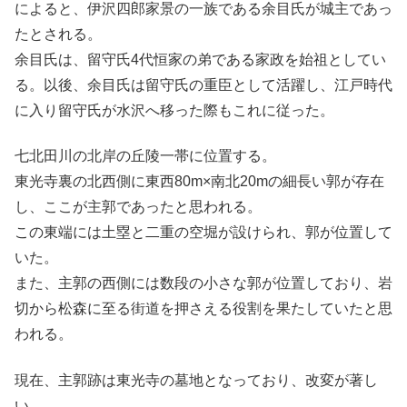
によると、伊沢四郎家景の一族である余目氏が城主であっ
たとされる。
余目氏は、留守氏4代恒家の弟である家政を始祖としてい
る。以後、余目氏は留守氏の重臣として活躍し、江戸時代
に入り留守氏が水沢へ移った際もこれに従った。
七北田川の北岸の丘陵一帯に位置する。
東光寺裏の北西側に東西80m×南北20mの細長い郭が存在
し、ここが主郭であったと思われる。
この東端には土塁と二重の空堀が設けられ、郭が位置して
いた。
また、主郭の西側には数段の小さな郭が位置しており、岩
切から松森に至る街道を押さえる役割を果たしていたと思
われる。
現在、主郭跡は東光寺の墓地となっており、改変が著し
い。