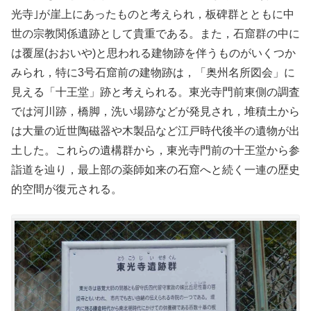
光寺｣が崖上にあったものと考えられ，板碑群とともに中
世の宗教関係遺跡として貴重である。また，石窟群の中に
は覆屋(おおいや)と思われる建物跡を伴うものがいくつか
みられ，特に3号石窟前の建物跡は，「奥州名所図会」に
見える「十王堂」跡と考えられる。東光寺門前東側の調査
では河川跡，橋脚，洗い場跡などが発見され，堆積土から
は大量の近世陶磁器や木製品など江戸時代後半の遺物が出
土した。これらの遺構群から，東光寺門前の十王堂から参
詣道を辿り，最上部の薬師如来の石窟へと続く一連の歴史
的空間が復元される。