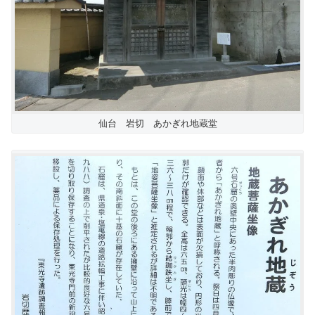
仙台 岩切 あかぎれ地蔵堂