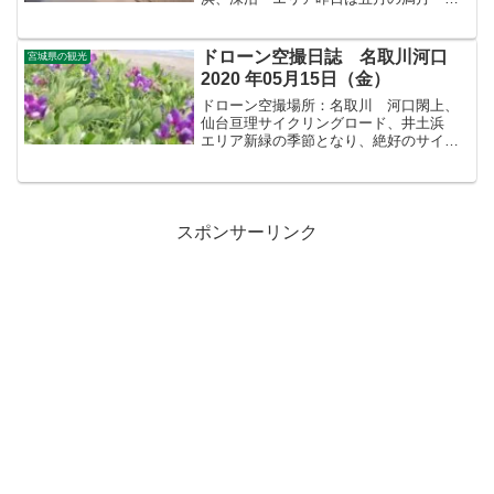
ラワームーンの日、久しぶりに近くの七
北田川 河口に行く。震災の工事でまだ
河口左側は立ち入り禁止だが河口右側は
ドローン空撮日誌 名取川河口
宮城県の観光
工事も終了し、巨大防波堤沿...
2020 年05月15日（金）
ドローン空撮場所：名取川 河口閖上、
仙台亘理サイクリングロード、井土浜
エリア新緑の季節となり、絶好のサイク
リング日和。何十年ぶりにマウンテンバ
イクにて七北田川河口から名取川河口を
サイクリング、以前は通称、仙台亘理サ
イクリングロード 正式名...
スポンサーリンク