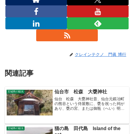
クレインテクノ 門眞 博行
関連記事
仙台市 松森 大甕神社
宮城県の観光
仙台 松森 大甕神社昔、仙台元鍛冶町
の熊谷という侍屋敷に、甕を祝った祠が
あり、甕の宮、または御瓶（へい）明神
と称していた。後にここに移したものと
いわれている。祀られている甕は、スサ
ノオがヤマタノオロチを退治した～酒甕
のうちの一つだとの伝説が...
猫の島 田代島 Island of the
宮城県の観光