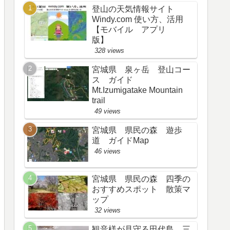
登山の天気情報サイト
Windy.com 使い方、活用
【モバイル アプリ
版】
328 views
宮城県 泉ヶ岳 登山コー
ス ガイド
Mt.Izumigatake Mountain
trail
49 views
宮城県 県民の森 遊歩
道 ガイドMap
46 views
宮城県 県民の森 四季の
おすすめスポット 散策マ
ップ
32 views
観音様が見守る田代島 三