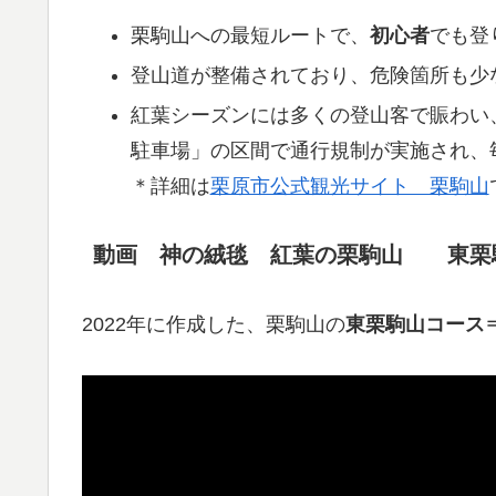
栗駒山への最短ルートで、
初心者
でも登
登山道が整備されており、危険箇所も少
紅葉シーズンには多くの登山客で賑わい
駐車場」の区間で通行規制が実施され、
＊詳細は
栗原市公式観光サイト 栗駒山
動画 神の絨毯 紅葉の栗駒山 東栗
2022年に作成した、栗駒山の
東栗駒山コース