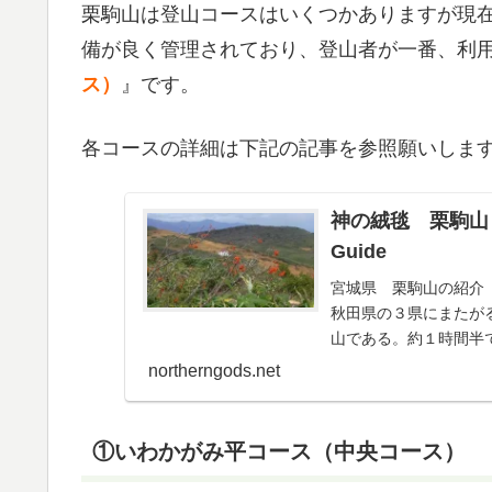
栗駒山は登山コースはいくつかありますが現
備が良く管理されており、登山者が一番、利
ス）
』です。
各コースの詳細は下記の記事を参照願いしま
神の絨毯 栗駒山 登
Guide
宮城県 栗駒山の紹介 Mt.
秋田県の３県にまたがる
山である。約１時間半で
northerngods.net
①いわかがみ平コース（中央コース）