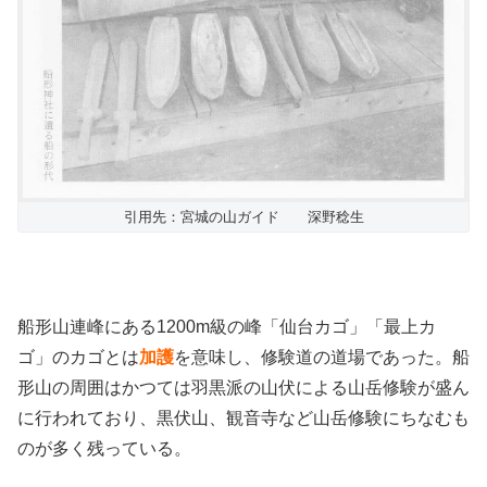
引用先：宮城の山ガイド 深野稔生
船形山連峰にある1200m級の峰「仙台カゴ」「最上カ
ゴ」のカゴとは
加護
を意味し、修験道の道場であった。船
形山の周囲はかつては羽黒派の山伏による山岳修験が盛ん
に行われており、黒伏山、観音寺など山岳修験にちなむも
のが多く残っている。