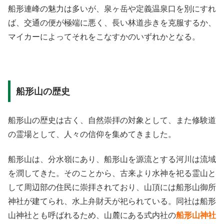
船形連峰の魅力は多いが、泉ヶ岳や定義温泉口を別にすれ
ば、交通の便が極端に悪く、長い林道歩きを克服するか、
マイカーによってそれをこなすかのいずれかとなる。
船形山の歴史
船形山の歴史は古く、自然崇拝の対象として、また修験道
の霊場として、人々の信仰を集めてきました。
船形山は、分水嶺にあり、船形山を源流とする河川は流域
を潤してきた。そのことから、古来より水神を祀る霊山と
して周辺部の住民に崇拝されており、山頂には船形山御所
神社が建てられ、水上弁財天が祀られている。同社は船形
山神社とも呼ばれるため、山麓にある式内社の
船形山神社