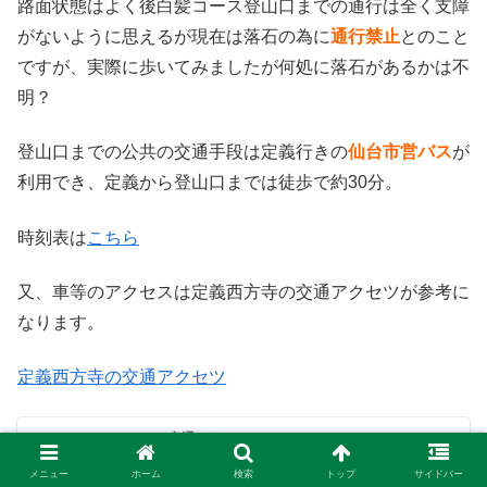
路面状態はよく後白髪コース登山口までの通行は全く支障
がないように思えるが現在は落石の為に
通行禁止
とのこと
ですが、実際に歩いてみましたが何処に落石があるかは不
明？
登山口までの公共の交通手段は定義行きの
仙台市営バス
が
利用でき、定義から登山口までは徒歩で約30分。
時刻表は
こちら
又、車等のアクセスは定義西方寺の交通アクセツが参考に
なります。
定義西方寺の交通アクセツ
交通アクセス
公共交通期間および自家用車での交通アクセスをご案内い
たします。境内駐車場は無料でご利用いただけます。
メニュー
ホーム
検索
トップ
サイドバー