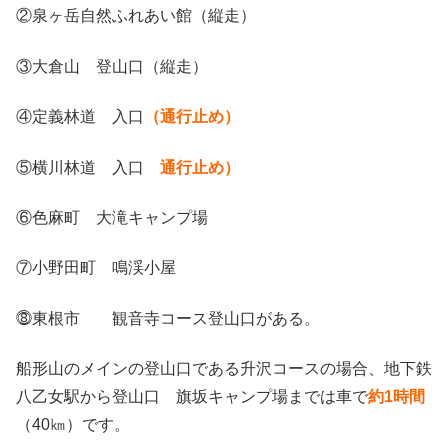
②泉ヶ岳自然ふれあい館（縦走）
③大倉山 登山口（縦走）
④定義林道 入口
（通行止め）
⑤横川林道 入口
通行止め）
⑥色麻町 大滝キャンプ場
⑦小野田町 鳴渓小屋
⓼東根市 観音寺コース登山口がある。
船形山のメインの登山口である升沢コースの場合、地下鉄
八乙女駅から登山口 旗坂キャンプ場までは車で
約1時間
（40㎞）です。