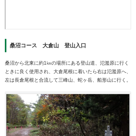
桑沼コース 大倉山 登山入口
桑沼から北東に約1㎞の場所にある登山道、氾濫原に行く
ときに良く使用され、大倉尾根に着いたら右は氾濫原へ、
左は長倉尾根と合流して三峰山、蛇ヶ岳、船形山に行く。