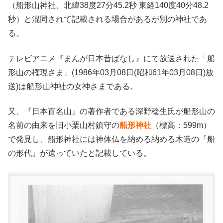
（船形山神社、北緯38度27分45.2秒 東経140度40分48.2
秒）と混同されて記載される場合があるが別の神社であ
る。
テレビアニメ『まんが日本昔ばなし』にて放送された「船
形山の権現さま」(1986年03月08日(昭和61年03月08日)放
送)は船形山神社の女神さまである。
又、『日本百名山』の著作者である深野稔生氏が船形山の
名前の由来を旧小栗山村鎮守の
船形神社
（標高：599m）
で発見し、船形神社には神体仏を納める納める木造の『船
の形代』が遺っていたと記載している。