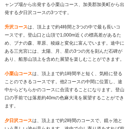
ャンプ場から出発する小栗山コース、加美郡加美町から出
発する夕日沢コースの3つです。
升沢コース
は、頂上まで約4時間と3つの中で最も長いコ
ースです。登山口と山頂で1,000m近くの標高差があるた
め、ブナの森、草原、稜線と変化に富んでいます。途中に
ある三光宮には、太陽、月、星の3つの光を刻んだ石碑が
あり、船形山頂上を含めた展望を楽しむことができます。
小栗山コース
は、頂上まで約1時間半と短く、気軽に登る
ことのできるコースです。他2コースの中間に位置し、途
中からどちらかのコースに合流することになります。登山
口の手前では落差約40mの色麻大滝を展望することができ
ます。
夕日沢コース
は、頂上まで約2時間のコースで、鏡ヶ池と
いう美しい池が見られます。途中で少し寄り道をすれば前