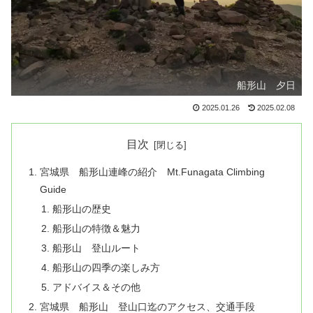
船形山 夕日
2025.01.26
2025.02.08
目次
宮城県 船形山連峰の紹介 Mt.Funagata Climbing
Guide
船形山の歴史
船形山の特徴＆魅力
船形山 登山ルート
船形山の四季の楽しみ方
アドバイス＆その他
宮城県 船形山 登山口迄のアクセス、交通手段