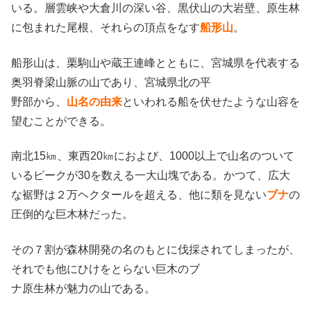
いる。層雲峡や大倉川の深い谷、黒伏山の大岩壁、原生林
に包まれた尾根、それらの頂点をなす
船形山
。
船形山は、栗駒山や蔵王連峰とともに、宮城県を代表する
奥羽脊梁山脈の山であり、宮城県北の平
野部から、
山名の由来
といわれる船を伏せたような山容を
望むことができる。
南北15㎞、東西20㎞におよび、1000以上で山名のついて
いるピークが30を数える一大山塊である。かつて、広大
な裾野は２万ヘクタールを超える、他に類を見ない
ブナ
の
圧倒的な巨木林だった。
その７割が森林開発の名のもとに伐採されてしまったが、
それでも他にひけをとらない巨木のブ
ナ原生林が魅力の山である。