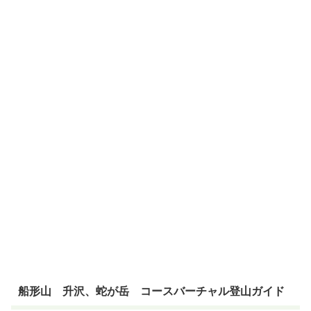
船形山 升沢、蛇が岳 コースバーチャル登山ガイド