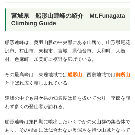
宮城県 船形山連峰の紹介 Mt.Funagata
Climbing Guide
船形連峰は、奥羽山脈の中央部にある山塊で、山形県尾花
沢市、村山市、東根市、宮城 県仙台市、大和町、大衡
村、色麻町、加美町に裾野を広げている。
その最高峰は、東麓地域では
船形山
、西麓地域では
御所山
と呼ばれ広く親しまれている。
連峰の中でも泉ケ岳の知名度は群を拔いており、季節を問
わず多くの登山客が訪れる。
船形連峰は第四期に噴出したいくつかの火山群の集合体で
あり、その標高には似合わない奥深さを持つ山域となって