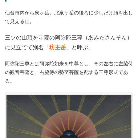
仙台市内から泉ヶ岳、北泉ヶ岳の後ろに少しだけ頭を出し
て見える山。
三ツの山頂を寺院の阿弥陀三尊（あみださんぞん）
に見立てて別名「
坊主岳
」と呼ぶ。
阿弥陀三尊とは阿弥陀如来を中尊とし、その左右に左脇侍
の観音菩薩と、右脇侍の勢至菩薩を配する三尊形式であ
る。