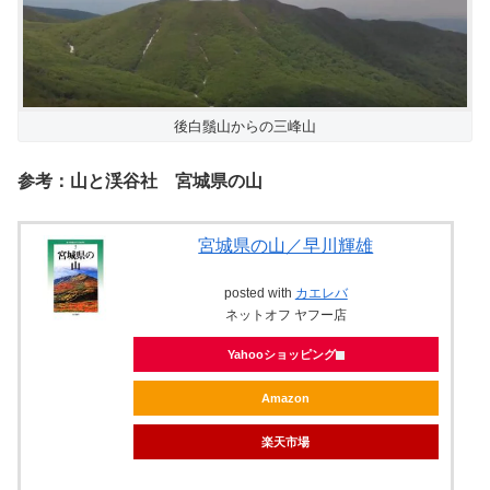
後白鬚山からの三峰山
参考：山と渓谷社 宮城県の山
宮城県の山／早川輝雄
posted with
カエレバ
ネットオフ ヤフー店
Yahooショッピング
Amazon
楽天市場