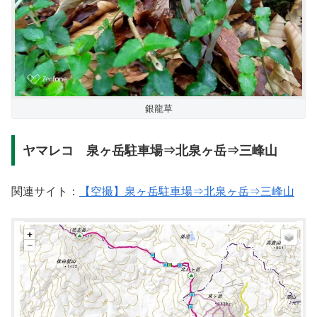
銀龍草
ヤマレコ 泉ヶ岳駐車場⇒北泉ヶ岳⇒三峰山
関連サイト：
【空撮】泉ヶ岳駐車場⇒北泉ヶ岳⇒三峰山