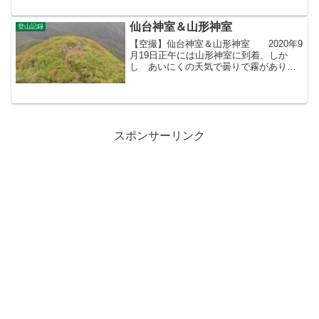
空だったり、黒い雲が押し寄せたり、ヒ
ョウが降ったり、 雷が鳴ったり、そし
て雨が降った...
仙台神室＆山形神室
登山記録
【空撮】仙台神室＆山形神室 2020年9
月19日正午には山形神室に到着、しか
し あいにくの天気で曇りで霧があり視
界が悪く何も見えず、しかし午後2時すぎ
仙台神室に到着する頃より天気、風とも
に収まり絶好の展望、蔵王、雁戸山、月
山まで見えて最高...
スポンサーリンク