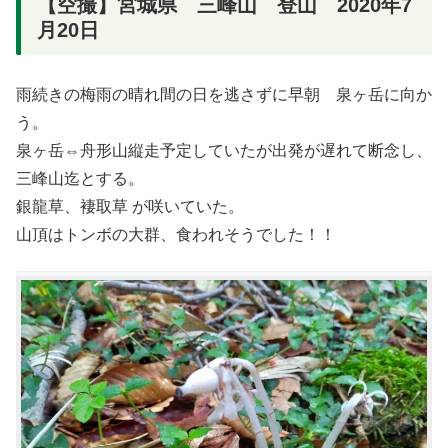
【空撮】宮城県 三峰山 登山 2020年7
月20日
雨続きの梅雨の晴れ間の日を逃さずに早朝 泉ヶ岳に向か
う。
泉ヶ岳⇔舟形山縦走予定していたが出発が遅れて断念し、
三峰山迄とする。
銀龍草、褄取草 が咲いていた。
山頂はトンボの大群、食われそうでした！！