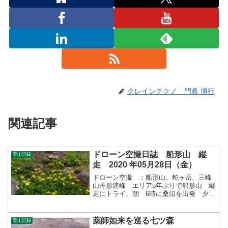
クレインテクノ 門眞 博行
関連記事
ドローン空撮日誌 船形山 縦
登山記録
走 2020 年05月28日（金）
ドローン空撮 ：船形山、蛇ヶ岳、三峰
山舟形連峰 エリア5年ぶりで船形山 縦
走にトライ、朝 6時に桑沼を出発 夕暮
れ 間際に下山、間一髪で闇の世界に入
るところだった。5年前は闇の世界に入っ
てしまい、下山が夜になってしまった。
薬師如来を巡る七ツ森
登山記録
舟形山 山頂には今...