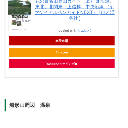
花の百名山登山ガイド（上） 北海道、
東北、北関東 上信越、中央沿線 （ヤ
マケイアルペンガイドNEXT） [ 山と渓
谷社 ]
posted with
カエレバ
楽天市場
Amazon
Yahooショッピング
船形山周辺 温泉