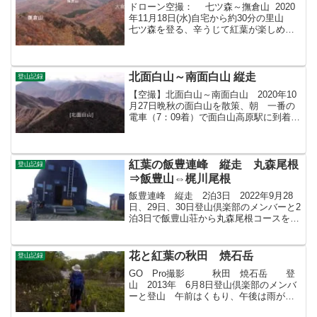
ドローン空撮： 七ツ森～撫倉山 2020
年11月18日(水)自宅から約30分の里山
七ツ森を登る、辛うじて紅葉が楽しめて
満足の一日だった。帰りはコースを間違
えて1時間ばかり時間オーバーしてゴール
に着いたときは真っ暗になってしまし
た、帰り...
北面白山～南面白山 縦走
登山記録
【空撮】北面白山～南面白山 2020年10
月27日晩秋の面白山を散策、朝 一番の
電車（7：09着）で面白山高原駅に到着、
午後の3時22分の電車に乗る予定だったが
途中ペースがダウンしてしまい、午後5時
23分の電車で帰宅。天気は良く、風もな
く最...
紅葉の飯豊連峰 縦走 丸森尾根
登山記録
⇒飯豊山⇔梶川尾根
飯豊連峰 縦走 2泊3日 2022年9月28
日、29日、30日登山倶楽部のメンバーと2
泊3日で飯豊山荘から丸森尾根コースを経
由して梅花皮小屋に一泊し、二日目は御
西小屋に泊まり、飯豊山を登り、三日目
は梶川尾根を使用して温身平に下山。噂
花と紅葉の秋田 焼石岳
登山記録
の通りに...
GO Pro撮影 秋田 焼石岳 登
山 2013年 6月8日登山倶楽部のメンバ
ーと登山 午前はくもり、午後は雨が降
り出したがGOODな一日でした。山は青