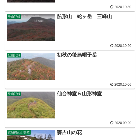
2020.10.30
船形山 蛇ヶ岳 三峰山
登山記録
2020.10.20
初秋の後烏帽子岳
登山記録
2020.10.06
仙台神室＆山形神室
登山記録
2020.09.20
森吉山の花
宮城県の山野草