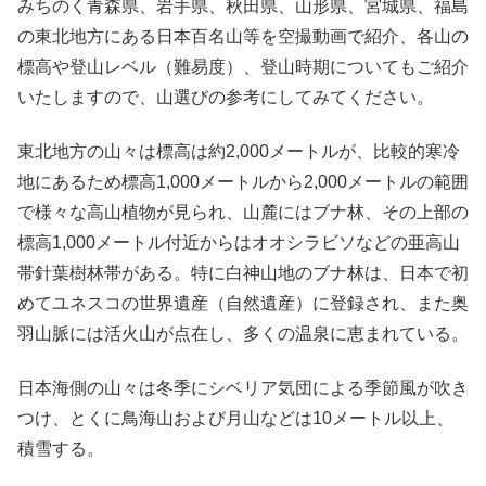
みちのく青森県、岩手県、秋田県、山形県、宮城県、福島
の東北地方にある日本百名山等を空撮動画で紹介、各山の
標高や登山レベル（難易度）、登山時期についてもご紹介
いたしますので、山選びの参考にしてみてください。
東北地方の山々は標高は約2,000メートルが、比較的寒冷
地にあるため標高1,000メートルから2,000メートルの範囲
で様々な高山植物が見られ、山麓にはブナ林、その上部の
標高1,000メートル付近からはオオシラビソなどの亜高山
帯針葉樹林帯がある。特に白神山地のブナ林は、日本で初
めてユネスコの世界遺産（自然遺産）に登録され、また奥
羽山脈には活火山が点在し、多くの温泉に恵まれている。
日本海側の山々は冬季にシベリア気団による季節風が吹き
つけ、とくに鳥海山および月山などは10メートル以上、
積雪する。